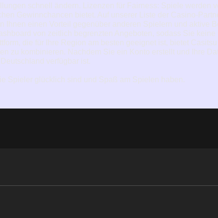
tellungen schnell ändern. Lizenzen für Fairness: Spiele werden 
eichen Gewinnchancen bietet. Auf unserer Liste der Casino-Part
n Ihnen einen Vorteil gegenüber anderen Spielern und aktive 
Dashboard von zeitlich begrenzten Angeboten, sodass Sie keine
tform, die für Ihre Region am besten geeignet ist, bietet Casits
en zu kombinieren. Nachdem Sie ein Konto erstellt und Ihre Da
 Deutschland verfügbar ist.
 die Spieler glücklich sind und Spaß am Spielen haben.