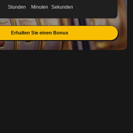
Stunden
Minuten
Sekunden
Erhalten Sie einen Bonus