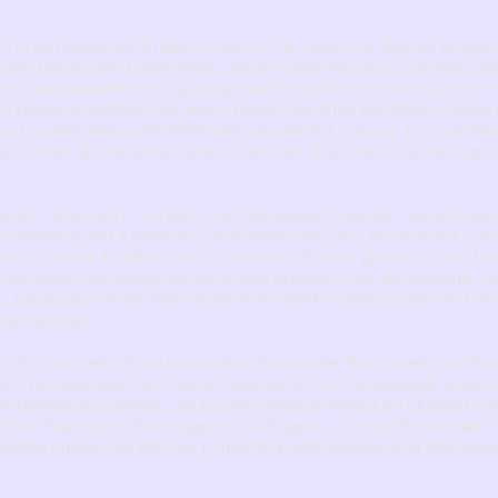
d unterhaltsames Erlebnis, das nur für deutsche Spieler gemacht
von bekannten Entwicklern, daher hoffen wir, dass Sie Ihre Ze
 und wiederkehrende Gäste gemacht wurden, müssen Sie sich nu
uf Deutsch, sodass Sie, wann immer Sie Hilfe benötigen, diese 
und andere bekannte Methoden verwendet, sodass Transaktionen
der Spieler an die erste Stelle, indem wir SSL-Verschlüsselung 
utsch, Russisch, Finnisch und Norwegisch spielen. Sie können
crogaming und Yggdrasil. Sie können mit Visa, Mastercard, Skri
ess. Unsere Plattform ist für deutsche Spieler gemacht, die Wer
 Sie sollten ein persönliches Konto erstellen, um die gesamte 
n. Neulinge auf der Site erhalten ein Willkommenspaket mit Frei
nden können.
 Sie hunderte Spielautomaten, klassische Tischspiele wie Roul
le Transaktionen und Salden werden in Euro angezeigt, sodass
 überall aus spielen, da unsere Website weder an Qualität noc
sches Team steht Ihnen täglich bei Fragen zu Ihrem Konto, den S
exible Limits: Sie können Limits für Einzahlungen und Sitzungen