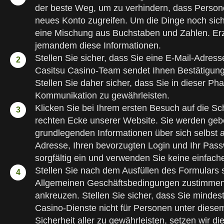
der beste Weg, um zu verhindern, dass Persone
neues Konto zugreifen. Um die Dinge noch sic
eine Mischung aus Buchstaben und Zahlen. Er
jemandem diese Informationen.
Stellen Sie sicher, dass Sie eine E-Mail-Adress
Casitsu Casino-Team sendet Ihnen Bestätigung
Stellen Sie daher sicher, dass Sie in dieser Ph
Kommunikation zu gewährleisten.
Klicken Sie bei Ihrem ersten Besuch auf die Sc
rechten Ecke unserer Website. Sie werden gebe
grundlegenden Informationen über sich selbst au
Adresse, Ihren bevorzugten Login und Ihr Pass
sorgfältig ein und verwenden Sie keine einfach
Stellen Sie nach dem Ausfüllen des Formulars 
Allgemeinen Geschäftsbedingungen zustimmen
ankreuzen. Stellen Sie sicher, dass Sie mindest
Casino-Dienste nicht für Personen unter diesem
Sicherheit aller zu gewährleisten, setzen wir di