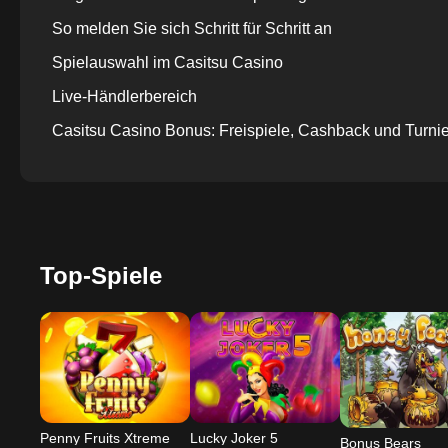
So melden Sie sich Schritt für Schritt an
Spielauswahl im Casitsu Casino
Live-Händlerbereich
Casitsu Casino Bonus: Freispiele, Cashback und Turni
Exklusive Turniere und wie man mitmacht
Casitsu Casino Promo-Codes: So erhalten und verwend
So verwenden Sie Ihren Promo-Code
Casitsu Casino Mobile App
Top-Spiele
So nutzen Sie die mobile Plattform
VIP-Programm im Casitsu Casino
Sicherheit und Schutz der Spieler
Schutzmaßnahmen für Spieler
Grenzen, Risikokontrolle und die 18+-Richtlinie im Cas
Penny Fruits Xtreme
Lucky Joker 5
Bonus Bears