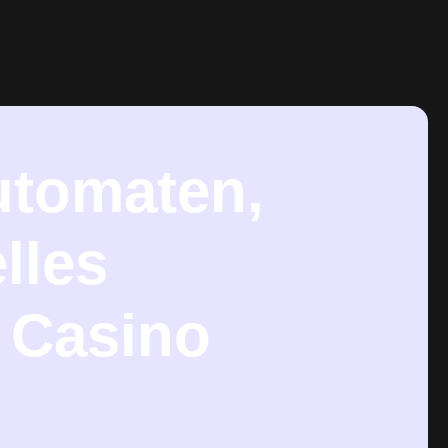
utomaten,
lles
 Casino